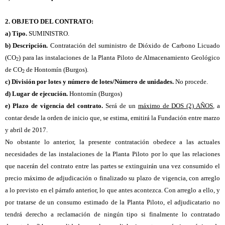
2. OBJETO DEL CONTRATO:
a) Tipo.
SUMINISTRO.
b) Descripción.
Contratación del suministro de Dióxido de Carbono Licuado
(CO
) para las instalaciones de la Planta Piloto de Almacenamiento Geológico
2
de CO
de Hontomín (Burgos).
2
c) División por lotes y número de lotes/Número de unidades.
No procede.
d) Lugar de ejecución.
Hontomín (Burgos)
e) Plazo de vigencia del contrato.
Será de un
máximo de DOS (2) AÑOS
, a
contar desde la orden de inicio que, se estima, emitirá la Fundación entre marzo
y abril de 2017.
No obstante lo anterior, la presente contratación obedece a las actuales
necesidades de las instalaciones de la Planta Piloto
por lo que las relaciones
que nacerán del contrato entre las partes se extinguirán una vez consumido el
precio máximo de adjudicación o finalizado su plazo de vigencia, con arreglo
a lo previsto en el párrafo anterior, lo que antes acontezca. Con arreglo a ello, y
por tratarse de un consumo estimado de la Planta Piloto, el adjudicatario no
tendrá derecho a reclamación de ningún tipo si finalmente lo contratado