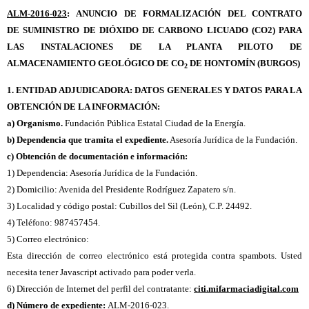
ALM-2016-023
:
ANUNCIO DE FORMALIZACIÓN DEL CONTRATO
DE SUMINISTRO DE DIÓXIDO DE CARBONO LICUADO (CO2) PARA
LAS INSTALACIONES DE LA PLANTA PILOTO DE
ALMACENAMIENTO GEOLÓGICO DE CO
DE HONTOMÍN (BURGOS)
2
1.
ENTIDAD ADJUDICADORA: DATOS GENERALES Y DATOS PARA LA
OBTENCIÓN DE LA INFORMACIÓN:
a) Organismo.
Fundación Pública Estatal Ciudad de la Energía.
b) Dependencia que tramita el expediente.
Asesoría Jurídica de la Fundación.
c) Obtención de documentación e información:
1) Dependencia: Asesoría Jurídica de la Fundación.
2) Domicilio: Avenida del Presidente Rodríguez Zapatero s/n.
3) Localidad y código postal: Cubillos del Sil (León), C.P. 24492.
4) Teléfono: 987457454.
5) Correo electrónico:
Esta dirección de correo electrónico está protegida contra spambots. Usted
necesita tener Javascript activado para poder verla.
6) Dirección de Internet del perfil del contratante:
citi.mifarmaciadigital.com
d) Número de expediente:
ALM-2016-023.