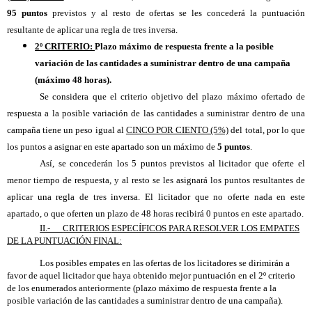
95 puntos
previstos y al resto de ofertas se les concederá la puntuación
resultante de aplicar una regla de tres inversa.
2º CRITERIO:
Plazo máximo de respuesta frente a la posible
variación de las cantidades a suministrar dentro de una campaña
(máximo 48 horas).
Se considera que el criterio objetivo del plazo máximo ofertado de
respuesta a la posible variación de las cantidades a suministrar dentro de una
campaña tiene un peso igual al
CINCO POR CIENTO (5%)
del total, por lo que
los puntos a asignar en este apartado son un máximo de
5 puntos
.
Así, se concederán los 5 puntos previstos al licitador que oferte el
menor tiempo de respuesta, y al resto se les asignará los puntos resultantes de
aplicar una regla de tres inversa. El licitador que no oferte nada en este
apartado, o que oferten un plazo de 48 horas recibirá 0 puntos en este apartado.
II.-
CRITERIOS
ESPECÍFICOS PARA RESOLVER LOS EMPATES
DE LA PUNTUACIÓN FINAL:
Los posibles empates en las ofertas de los licitadores se dirimirán a
favor de aquel licitador que haya obtenido mejor puntuación en el 2º criterio
de los enumerados anteriormente (plazo máximo de respuesta frente a la
posible variación de las cantidades a suministrar dentro de una campaña).