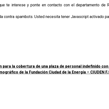
que te interese y ponte en contacto con el departamento de R
da contra spambots. Usted necesita tener Javascript activado pa
para la cobertura de una plaza de personal indefinido con 
ográfico de la Fundación Ciudad de la Energía – CIUDEN F.