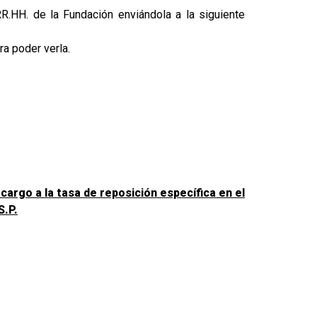
R.HH. de la Fundación enviándola a la siguiente
ra poder verla.
cargo a la tasa de reposición específica en el
S.P.