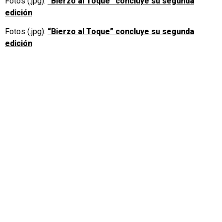
Fotos (.jpg):
“Bierzo al Toque” concluye su segunda
edición
Fotos (.jpg):
“Bierzo al Toque” concluye su segunda
edición