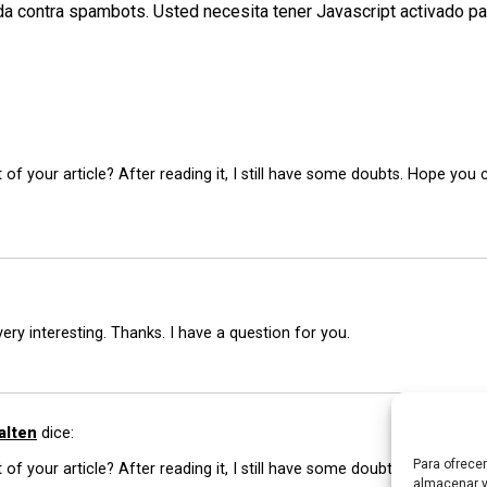
da contra spambots. Usted necesita tener Javascript activado pa
of your article? After reading it, I still have some doubts. Hope you
ry interesting. Thanks. I have a question for you.
alten
dice:
Para ofrece
f your article? After reading it, I still have some doubts. Hope you 
almacenar y