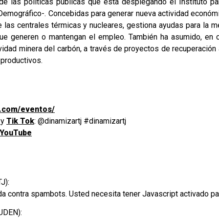
de las políticas públicas que está desplegando el Instituto 
o Demográfico-. Concebidas para generar nueva actividad económ
 las centrales térmicas y nucleares, gestiona ayudas para la mej
 que generen o mantengan el empleo. También ha asumido, en 
vidad minera del carbón, a través de proyectos de recuperación
 productivos.
tj.com/eventos/
m
y
Tik Tok
: @dinamizartj #dinamizartj
 YouTube
J):
da contra spambots. Usted necesita tener Javascript activado pa
IUDEN):