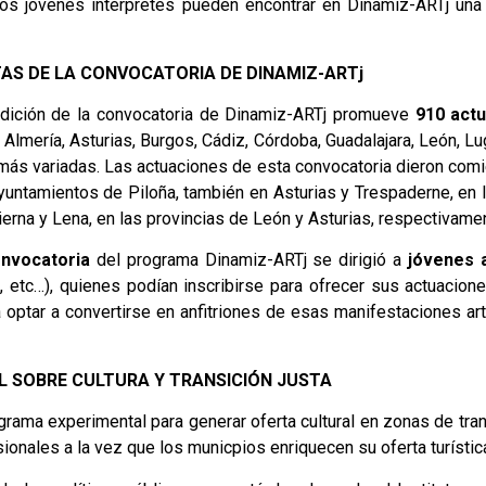
, los jóvenes intérpretes pueden encontrar en Dinamiz-ARTj una
AS DE LA CONVOCATORIA DE DINAMIZ-ARTj
 edición de la convocatoria de Dinamiz-ARTj promueve
910 act
, Almería, Asturias, Burgos, Cádiz, Córdoba, Guadalajara, León, Lu
 más variadas. Las actuaciones de esta convocatoria dieron co
ayuntamientos de Piloña, también en Asturias y Trespaderne, en la
erna y Lena, en las provincias de León y Asturias, respectivame
nvocatoria
del programa Dinamiz-ARTj se dirigió a
jóvenes a
e, etc…), quienes podían inscribirse para ofrecer sus actuacione
 optar a convertirse en anfitriones de esas manifestaciones artís
L SOBRE CULTURA Y TRANSICIÓN JUSTA
rama experimental para generar oferta cultural en zonas de tran
ionales a la vez que los municpios enriquecen su oferta turístic