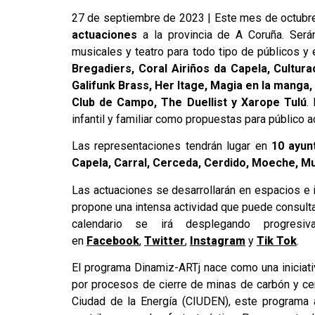
27 de septiembre de 2023 | Este mes de octubre
actuaciones
a la provincia de A Coruña. Serán
musicales y teatro para todo tipo de públicos y
Bregadiers, Coral Airiños da Capela, Cultura
Galifunk Brass, Her Itage, Magia en la manga
Club de Campo, The Duellist y Xarope Tulú
.
infantil y familiar como propuestas para público 
Las representaciones tendrán lugar en
10 ayun
Capela, Carral, Cerceda, Cerdido, Moeche, M
Las actuaciones se desarrollarán en espacios e 
propone una intensa actividad que puede consul
calendario se irá desplegando progres
en
Facebook
,
Twitter
,
Instagram
y
Tik Tok
.
El programa Dinamiz-ARTj nace como una iniciativa
por procesos de cierre de minas de carbón y cen
Ciudad de la Energía (CIUDEN), este programa aú