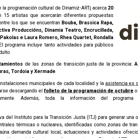
 la programación cultural de Dinamiz-ARTj acerca
20
 15 artistas que acercarán diferentes propuestas
 entre los que se encuentran
Bouba, Brassica Rapa,
ctiva Produccións, Dinamia Teatro, Encrucillada,
, Pakolas e Laura Romero, Rhea Quartet, Rondalla
 El programa incluye tanto actividades para públicos
adulto.
tamientos
de las zonas de transición justa de la provincia:
A
uras, Tordoia y Xermade
.
instalaciones municipales de cada localidad y la
asistencia es g
tarse descargando el
folleto de la programación de octubre
o
ivamente. Además, toda la información del program
 del Instituto para la Transición Justa (ITJ) para generar una 
trales térmicas o nucleares, identificadas como zonas de trans
na demanda cultural local, actuaciones y actividades ofrecid