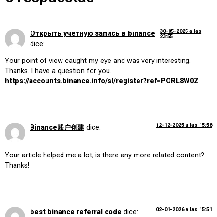
30-05-2025 a las
Открыть учетную запись в binance
23:55
dice:
Your point of view caught my eye and was very interesting.
Thanks. I have a question for you.
https://accounts.binance.info/sl/register?ref=PORL8W0Z
12-12-2025 a las 15:58
Binance账户创建
dice:
Your article helped me a lot, is there any more related content?
Thanks!
02-01-2026 a las 15:51
best binance referral code
dice: