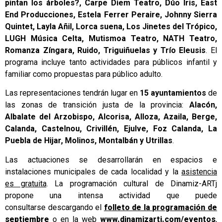
pintan los árboles?, Carpe Diem Teatro, Dúo Iris, East
End Producciones, Estela Ferrer Peraire, Johnny Sierra
Quintet, Layla Añil, Lorca suena, Los Jinetes del Trópico,
LUGH Música Celta, Mutismoa Teatro, NATH Teatro,
Romanza Zíngara, Ruido, Triguiñuelas y Trío Eleusis
. El
programa incluye tanto actividades para públicos infantil y
familiar como propuestas para público adulto.
Las representaciones tendrán lugar en
15 ayuntamientos
de
las zonas de transición justa de la provincia:
Alacón,
Albalate del Arzobispo, Alcorisa, Alloza, Azaila, Berge,
Calanda, Castelnou, Crivillén, Ejulve, Foz Calanda, La
Puebla de Hijar, Molinos, Montalbán y Utrillas
.
Las actuaciones se desarrollarán en espacios e
instalaciones municipales de cada localidad y la
asistencia
es gratuita
. La programación cultural de Dinamiz-ARTj
propone una intensa actividad que puede
consultarse descargando el
folleto de la programación de
septiembre
o en la web
www.dinamizartj.com/eventos
,