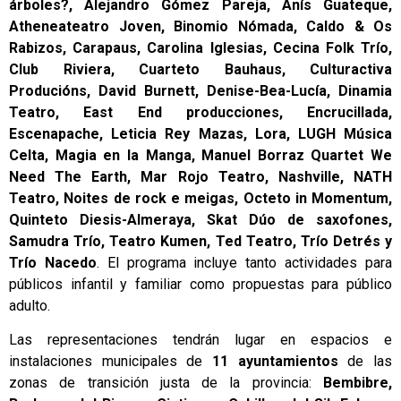
árboles?, Alejandro Gómez Pareja, Anís Guateque,
Atheneateatro Joven, Binomio Nómada, Caldo & Os
Rabizos, Carapaus, Carolina Iglesias, Cecina Folk Trío,
Club Riviera, Cuarteto Bauhaus, Culturactiva
Producións, David Burnett, Denise-Bea-Lucía, Dinamia
Teatro, East End producciones, Encrucillada,
Escenapache, Leticia Rey Mazas, Lora, LUGH Música
Celta, Magia en la Manga, Manuel Borraz Quartet We
Need The Earth, Mar Rojo Teatro, Nashville, NATH
Teatro, Noites de rock e meigas, Octeto in Momentum,
Quinteto Diesis-Almeraya, Skat Dúo de saxofones,
Samudra Trío, Teatro Kumen, Ted Teatro, Trío Detrés y
Trío Nacedo
. El programa incluye tanto actividades para
públicos infantil y familiar como propuestas para público
adulto.
Las representaciones tendrán lugar en espacios e
instalaciones municipales de
11 ayuntamientos
de las
zonas de transición justa de la provincia:
Bembibre,