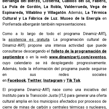
Berlanga del Bierzo, Cistierna, Cubillos del Sil, Fabero,
La Pola de Gordón, La Robla, Valderrueda, Vega de
Espinareda, Villablino y Villagatón
. Además,
La Térmica
Cultural y La Fábrica de Luz. Museo de la Energía
en
Ponferrada albergarán también representaciones.
Como a lo largo de todo el programa Dinamiz-ARTj,
la
asistencia es gratuita
. La programación cultural de
Dinamiz-ARTj propone una intensa actividad que puede
consultarse descargando el
folleto de la programación de
septiembre
o en la web
www.dinamizartj.com/eventos
,
cuyo calendario se irá desplegando progresivamente.
Además, toda la información del programa puede seguirse
en sus redes sociales
en
Facebook
,
Twitter
,
Instagram
y
Tik Tok
.
El programa Dinamiz-ARTj nace como una iniciativa del
Instituto para la Transición Justa (ITJ) para generar una oferta
cultural amplia en los municipios afectados por procesos de
cierre de minas de carbón y centrales térmicas o nucleares,