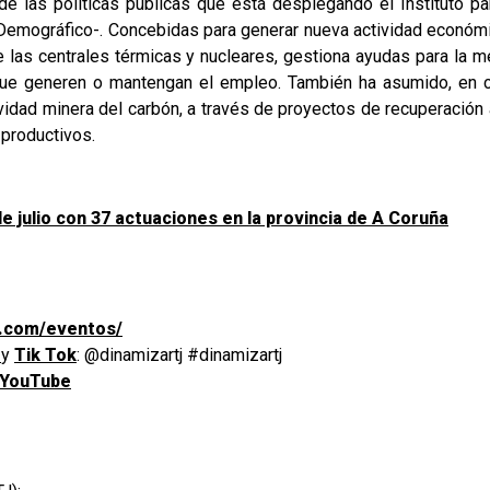
de las políticas públicas que está desplegando el Instituto 
o Demográfico-. Concebidas para generar nueva actividad económ
 las centrales térmicas y nucleares, gestiona ayudas para la mej
 que generen o mantengan el empleo. También ha asumido, en 
vidad minera del carbón, a través de proyectos de recuperación
 productivos.
e julio con 37 actuaciones en la provincia de A Coruña
tj.com/eventos/
m
y
Tik Tok
: @dinamizartj #dinamizartj
 YouTube