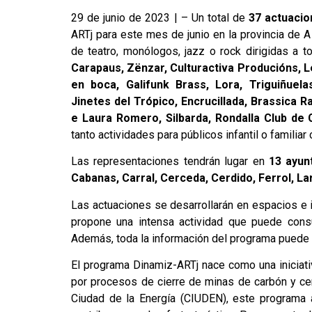
29 de junio de 2023 | – Un total de
37 actuacio
ARTj para este mes de junio en la provincia de 
de teatro, monólogos, jazz o rock dirigidas a t
Carapaus, Zënzar, Culturactiva Producións, Le
en boca, Galifunk Brass, Lora, Triguiñuela
Jinetes del Trópico, Encrucillada, Brassica 
e Laura Romero, Silbarda, Rondalla Club de
tanto actividades para públicos infantil o famili
Las representaciones tendrán lugar en
13 ayun
Cabanas, Carral, Cerceda, Cerdido, Ferrol, L
Las actuaciones se desarrollarán en espacios e 
propone una intensa actividad que puede con
Además, toda la información del programa puede
El programa Dinamiz-ARTj nace como una iniciativa
por procesos de cierre de minas de carbón y cen
Ciudad de la Energía (CIUDEN), este programa aú