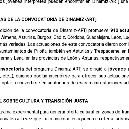
, los jóvenes intérpretes pueden encontrar en Dinamiz-ARTj una
AS DE LA CONVOCATORIA DE DINAMIZ-ARTj
 edición de la convocatoria de Dinamiz-ARTj promueve
910 act
, Almería, Asturias, Burgos, Cádiz, Córdoba, Guadalajara, León, Lu
 más variadas. Las actuaciones de esta convocatoria dieron co
ayuntamientos de Piloña, también en Asturias y Trespaderne, en la
erna y Lena, en las provincias de León y Asturias, respectivame
nvocatoria
del programa Dinamiz-ARTj se dirigió a
jóvenes a
e, etc…), quienes podían inscribirse para ofrecer sus actuacione
 optar a convertirse en anfitriones de esas manifestaciones artís
L SOBRE CULTURA Y TRANSICIÓN JUSTA
rama experimental para generar oferta cultural en zonas de tran
ionales a la vez que los municpios enriquecen su oferta turístic