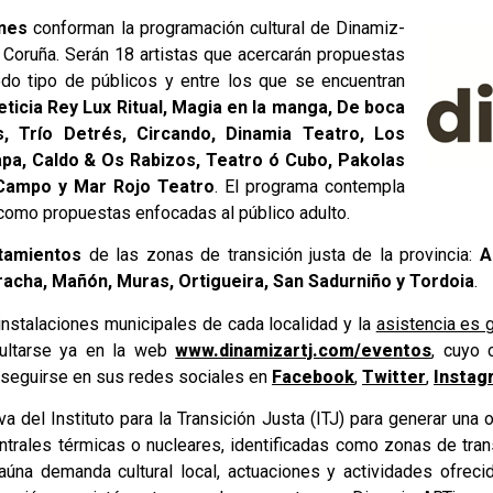
nes
conforman la programación cultural de Dinamiz-
A Coruña. Serán 18 artistas que acercarán propuestas
odo tipo de públicos y entre los que se encuentran
ticia Rey Lux Ritual, Magia en la manga, De boca
s, Trío Detrés, Circando, Dinamia Teatro, Los
Rapa, Caldo & Os Rabizos, Teatro ó Cubo, Pakolas
 Campo y Mar Rojo Teatro
. El programa contempla
ar como propuestas enfocadas al público adulto.
tamientos
de las zonas de transición justa de la provincia:
As
aracha, Mañón, Muras, Ortigueira, San Sadurniño y Tordoia
.
instalaciones municipales de cada localidad y la
asistencia es g
sultarse ya en la web
www.dinamizartj.com/eventos
, cuyo 
 seguirse en sus redes sociales en
Facebook
,
Twitter
,
Instag
 del Instituto para la Transición Justa (ITJ) para generar una 
trales térmicas o nucleares, identificadas como zonas de trans
na demanda cultural local, actuaciones y actividades ofrecid