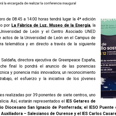
á la encargada de realizar la conferencia inaugural
ro de 08:45 a 14:00 horas tendrá lugar la 4ª edición
do por
La Fábrica de Luz. Museo de la Energía
, la
 Universidad de León y el Centro Asociado UNED
 de actos de la Universidad de León en el Campus de
a telemática y en directo a través de la siguiente
 Saldaña, directora ejecutiva de Greenpeace España,
oche final lo pondrá el anuncio de las ponencias
écnica y ponencia más innovadora; un reconocimiento
rabajo, el esfuerzo y la iniciativa de los jóvenes
es realizadas por 39 ponentes de siete centros, uno
alicia. Así, estarán representados el
IES Getares de
gio Diocesano San Ignacio de Ponferrada; el IESO Puente
 Auxiliadora – Salesianos de Ourense y el IES Carlos Casar