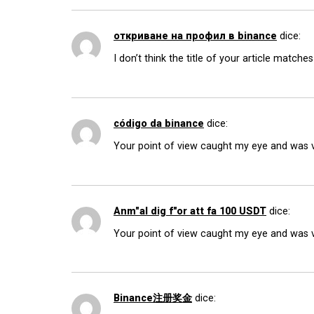
откриване на профил в binance
dice:
I don’t think the title of your article match
código da binance
dice:
Your point of view caught my eye and was ve
Anm"al dig f"or att fa 100 USDT
dice:
Your point of view caught my eye and was ve
Binance注册奖金
dice: