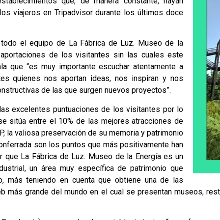
establecimientos que, de manera constante, hayan
los viajeros en Tripadvisor durante los últimos doce
todo el equipo de La Fábrica de Luz. Museo de la
aportaciones de los visitantes sin las cuales este
ala que “es muy importante escuchar atentamente a
ntes quienes nos aportan ideas, nos inspiran y nos
onstructivas de las que surgen nuevos proyectos”.
as excelentes puntuaciones de los visitantes por lo
 se sitúa entre el 10% de las mejores atracciones de
P, la valiosa preservación de su memoria y patrimonio
n Ponferrada son los puntos que más positivamente han
ar que La Fábrica de Luz. Museo de la Energía es un
ustrial, un área muy específica de patrimonio que
co, más teniendo en cuenta que obtiene una de las
eb más grande del mundo en el cual se presentan museos, resta