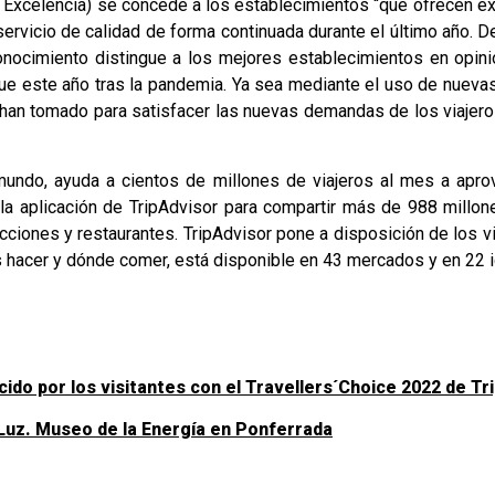
de Excelencia) se concede a los establecimientos “que ofrecen e
ervicio de calidad de forma continuada durante el último año. D
nocimiento distingue a los mejores establecimientos en opini
 que este año tras la pandemia. Ya sea mediante el uso de nuev
han tomado para satisfacer las nuevas demandas de los viajeros
 mundo, ayuda a cientos de millones de viajeros al mes a apr
la aplicación de TripAdvisor para compartir más de 988 millo
cciones y restaurantes. TripAdvisor pone a disposición de los vi
es hacer y dónde comer, está disponible en 43 mercados y en 22 
ido por los visitantes con el Travellers´Choice 2022 de Tr
 Luz. Museo de la Energía en Ponferrada