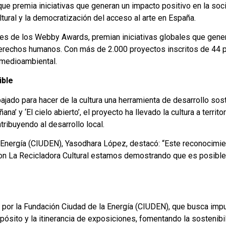
ue premia iniciativas que generan un impacto positivo en la soc
ltural y la democratización del acceso al arte en España.
s de los Webby Awards, premian iniciativas globales que gener
 derechos humanos. Con más de 2.000 proyectos inscritos de 44 pa
y medioambiental.
ible
bajado para hacer de la cultura una herramienta de desarrollo so
na’ y ‘El cielo abierto’, el proyecto ha llevado la cultura a terri
tribuyendo al desarrollo local.
la Energía (CIUDEN), Yasodhara López, destacó: “Este reconocim
Con La Recicladora Cultural estamos demostrando que es posible
por la Fundación Ciudad de la Energía (CIUDEN), que busca impul
pósito y la itinerancia de exposiciones, fomentando la sostenibi