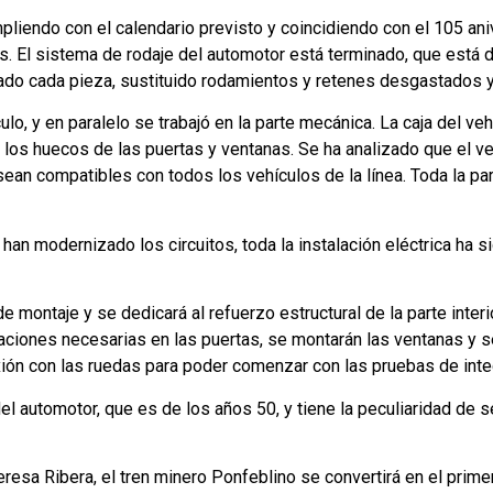
mpliendo con el calendario previsto y coincidiendo con el 105 ani
s. El sistema de rodaje del automotor está terminado, que está 
do cada pieza, sustituido rodamientos y retenes desgastados y
culo, y en paralelo se trabajó en la parte mecánica. La caja del
n los huecos de las puertas y ventanas. Se ha analizado que el v
n compatibles con todos los vehículos de la línea. Toda la part
 han modernizado los circuitos, toda la instalación eléctrica ha
 de montaje y se dedicará al refuerzo estructural de la parte inte
aciones necesarias en las puertas, se montarán las ventanas y se
xión con las ruedas para poder comenzar con las pruebas de inte
 del automotor, que es de los años 50, y tiene la peculiaridad d
esa Ribera, el tren minero Ponfeblino se convertirá en el prime