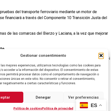
e pruebas del transporte ferroviario mediante un motor de
se financiará a través del Componente 10 Transición Justa del
minas de las comarcas del Bierzo y Laciana, a la vez que mejorar
sto
Gestionar consentimiento
directora general y Javier Quiñones, director ejecutivo de I+D+i
r las mejores experiencias, utilizamos tecnologías como las cookies para
/o acceder a la información del dispositivo. El consentimiento de estas
 nos permitirá procesar datos como el comportamiento de navegación o
caciones únicas en este sitio. No consentir o retirar el consentimiento,
ar negativamente a ciertas características y funciones.
ceptar
Denegar
Ver preferencias
ES
Política de cookies
Política de privacidad