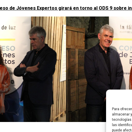
eso de Jóvenes Expertos girará en torno al ODS 9 sobre ind
Para ofrece
almacenar y
tecnologías
las identifi
puede afect