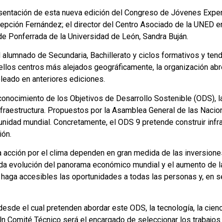
sentación de esta nueva edición del Congreso de Jóvenes Expertos
pción Fernández; el director del Centro Asociado de la UNED en 
de Ponferrada de la Universidad de León, Sandra Buján.
 alumnado de Secundaria, Bachillerato y ciclos formativos y tend
quellos centros más alejados geográficamente, la organización abr
eado en anteriores ediciones.
el conocimiento de los Objetivos de Desarrollo Sostenible (ODS), 
 infraestructura. Propuestos por la Asamblea General de las Nac
nidad mundial. Concretamente, el ODS 9 pretende construir infra
ión.
a acción por el clima dependen en gran medida de las inversiones 
pida evolución del panorama económico mundial y el aumento de 
r, haga accesibles las oportunidades a todas las personas y, en 
desde el cual pretenden abordar este ODS, la tecnología, la cienci
 Un Comité Técnico será el encargado de seleccionar los trabajos