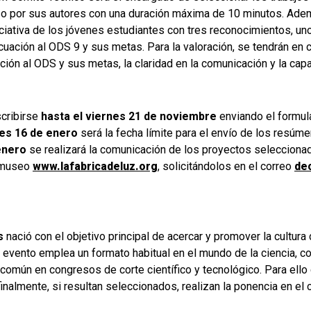
 por sus autores con una duración máxima de 10 minutos. Ademá
iciativa de los jóvenes estudiantes con tres reconocimientos, uno
cuación al ODS 9 y sus metas. Para la valoración, se tendrán en c
uación al ODS y sus metas, la claridad en la comunicación y la ca
scribirse
hasta el viernes 21 de noviembre
enviando el formul
nes 16 de enero
será la fecha límite para el envío de los resúm
enero
se realizará la comunicación de los proyectos seleccionad
l museo
www.lafabricadeluz.org
, solicitándolos en el correo
de
s
nació con el objetivo principal de acercar y promover la cultura 
el evento emplea un formato habitual en el mundo de la ciencia, 
omún en congresos de corte científico y tecnológico. Para ello c
nalmente, si resultan seleccionados, realizan la ponencia en el