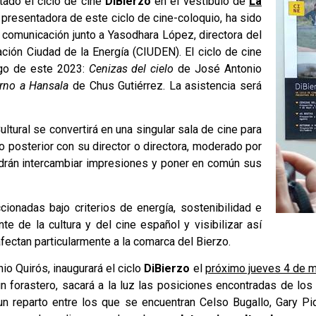
tado el ciclo de cine
DiBierzo
en el vestíbulo de
La
, presentadora de este ciclo de cine-coloquio, ha sido
 comunicación junto a Yasodhara López, directora del
ción Ciudad de la Energía (CIUDEN). El ciclo de cine
rgo de este 2023:
Cenizas del cielo
de José Antonio
rno a Hansala
de Chus Gutiérrez. La asistencia será
tural se convertirá en una singular sala de cine para
o posterior con su director o directora, moderado por
drán intercambiar impresiones y poner en común sus
ionadas bajo criterios de energía, sostenibilidad e
nte de la cultura y del cine español y visibilizar así
afectan particularmente a la comarca del Bierzo.
io Quirós, inaugurará el ciclo
DiBierzo
el
próximo jueves 4 de m
 un forastero, sacará a la luz las posiciones encontradas de los
un reparto entre los que se encuentran Celso Bugallo, Gary Piqu