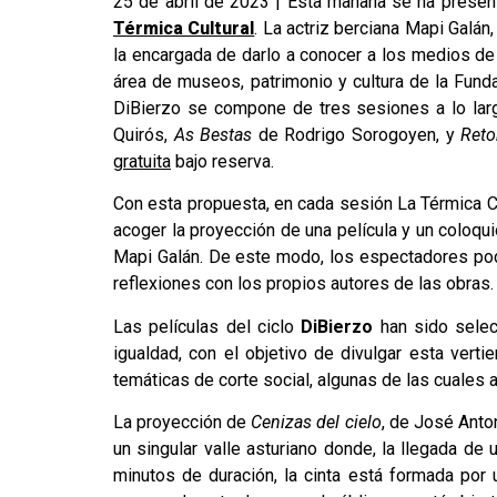
25 de abril de 2023 | Esta mañana se ha presen
Térmica Cultural
. La actriz berciana Mapi Galán
la encargada de darlo a conocer a los medios de
área de museos, patrimonio y cultura de la Funda
DiBierzo se compone de tres sesiones a lo la
Quirós,
As Bestas
de Rodrigo Sorogoyen, y
Reto
gratuita
bajo reserva.
Con esta propuesta, en cada sesión La Térmica Cul
acoger la proyección de una película y un coloqui
Mapi Galán. De este modo, los espectadores po
reflexiones con los propios autores de las obras.
Las películas del ciclo
DiBierzo
han sido selecc
igualdad, con el objetivo de divulgar esta vertie
temáticas de corte social, algunas de las cuales 
La proyección de
Cenizas del cielo
, de José Anton
un singular valle asturiano donde, la llegada de
minutos de duración, la cinta está formada por 