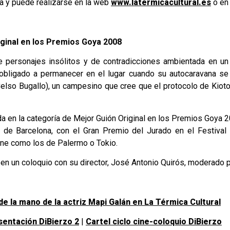
ta y puede realizarse en la web
www.latermicacultural.es
o en 
iginal en los Premios Goya 2008
e personajes insólitos y de contradicciones ambientada en un s
e obligado a permanecer en el lugar cuando su autocaravana se 
elso Bugallo), un campesino que cree que el protocolo de Kioto a
a en la categoría de Mejor Guión Original en los Premios Goya 
 de Barcelona, con el Gran Premio del Jurado en el Festival 
ine como los de Palermo o Tokio.
 en un coloquio con su director, José Antonio Quirós, moderado po
 de la mano de la actriz Mapi Galán en La Térmica Cultural
sentación DiBierzo 2
|
Cartel ciclo cine-coloquio DiBierzo