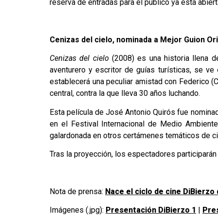
reserva de entradas para el público ya está abier
Cenizas del cielo, nominada a Mejor Guion Or
Cenizas del cielo
(2008) es una historia llena d
aventurero y escritor de guías turísticas, se v
establecerá una peculiar amistad con Federico (C
central, contra la que lleva 30 años luchando.
Esta película de José Antonio Quirós fue nominad
en el Festival Internacional de Medio Ambiente
galardonada en otros certámenes temáticos de c
Tras la proyección, los espectadores participarán
Nota de prensa:
Nace el ciclo de cine DiBierzo
Imágenes (.jpg):
Presentación DiBierzo 1
|
Pre