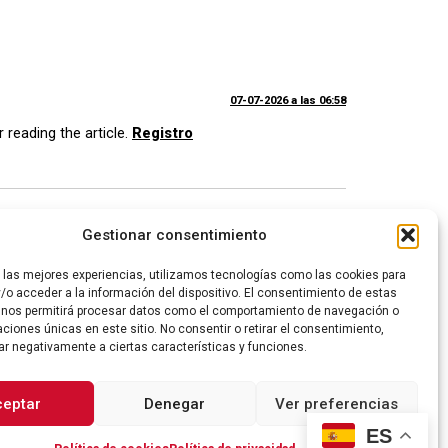
07-07-2026 a las 06:58
r reading the article.
Registro
28-07-2026 a las 21:39
Gestionar consentimiento
 Thank you. But, I have a question, can you help me?
r las mejores experiencias, utilizamos tecnologías como las cookies para
/o acceder a la información del dispositivo. El consentimiento de estas
 nos permitirá procesar datos como el comportamiento de navegación o
caciones únicas en este sitio. No consentir o retirar el consentimiento,
ar negativamente a ciertas características y funciones.
ceptar
Denegar
Ver preferencias
ES