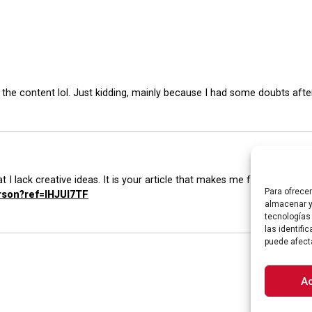
es the content lol. Just kidding, mainly because I had some doubts afte
 I lack creative ideas. It is your article that makes me full of hope.
Para ofrece
erson?ref=IHJUI7TF
almacenar y
tecnologías
las identifi
puede afect
A