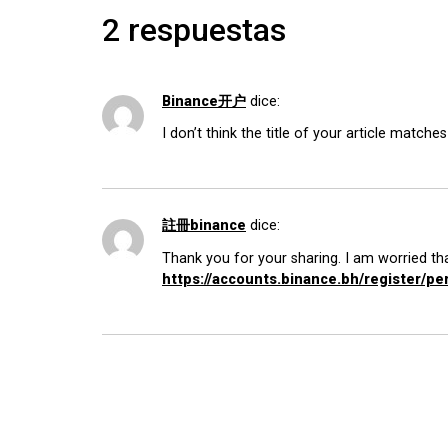
2 respuestas
Binance开户
dice:
I don’t think the title of your article match
註冊binance
dice:
Thank you for your sharing. I am worried that
https://accounts.binance.bh/register/p