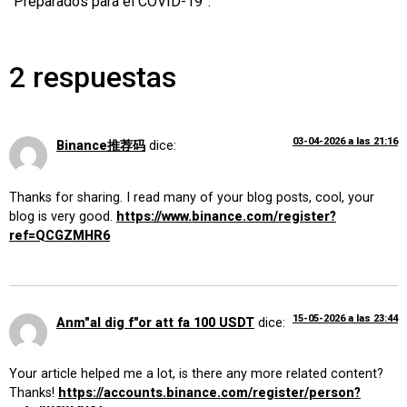
“Preparados para el COVID-19”.
2 respuestas
03-04-2026 a las 21:16
Binance推荐码
dice:
Thanks for sharing. I read many of your blog posts, cool, your
blog is very good.
https://www.binance.com/register?
ref=QCGZMHR6
15-05-2026 a las 23:44
Anm"al dig f"or att fa 100 USDT
dice:
Your article helped me a lot, is there any more related content?
Thanks!
https://accounts.binance.com/register/person?