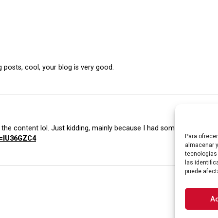
 posts, cool, your blog is very good.
es the content lol. Just kidding, mainly because I had some doubts after
Para ofrece
ef=IU36GZC4
almacenar y
tecnologías
las identifi
puede afect
A