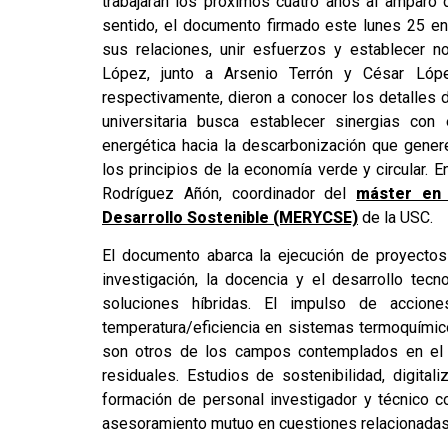
trabajarán los próximos cuatro años al amparo
sentido, el documento firmado este lunes 25 en
sus relaciones, unir esfuerzos y establecer n
López, junto a Arsenio Terrón y César Lópe
respectivamente, dieron a conocer los detalles 
universitaria busca establecer sinergias co
energética hacia la descarbonización que gene
los principios de la economía verde y circular.
Rodríguez Añón, coordinador del
máster en 
Desarrollo Sostenible (MERYCSE)
de la USC.
El documento abarca la ejecución de proyectos
investigación, la docencia y el desarrollo te
soluciones híbridas. El impulso de accio
temperatura/eficiencia en sistemas termoquímico
son otros de los campos contemplados en el a
residuales. Estudios de sostenibilidad, digit
formación de personal investigador y técnico 
asesoramiento mutuo en cuestiones relacionadas 