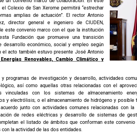
 de un convenio marco de colaboración. En este
 el Colexio de San Xerome permitirá “estrechar
ormas amplias de actuación”. El rector Antonio
z, director general e ingeniero de CIUDEN,
de este convenio marco con el que la institución
n esta Fundación que promueve una transición
re desarrollo económico, social y empleo según
 En el acto también estuvo presente José Antonio
Energías Renovables, Cambio Climático y
 y programas de investigación y desarrollo, actividades comu
cnológico, así como aquellas otras relacionadas con el aprov
nes vinculadas con los sistemas de almacenamiento ene
s y electrólisis; o el almacenamiento de hidrógeno y posible
cuerdo junto con actividades comunes relacionadas con la i
alización de redes eléctricas y desarrollo de sistemas de ge
completan el listado de ámbitos que conforman este convenio 
con la actividad de las dos entidades.