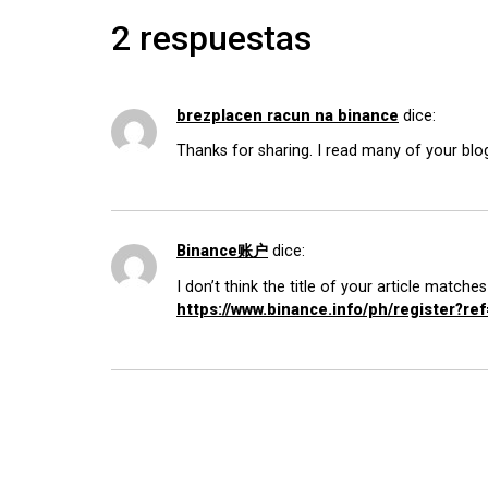
2 respuestas
brezplacen racun na binance
dice:
Thanks for sharing. I read many of your blog
Binance账户
dice:
I don’t think the title of your article match
https://www.binance.info/ph/register?r