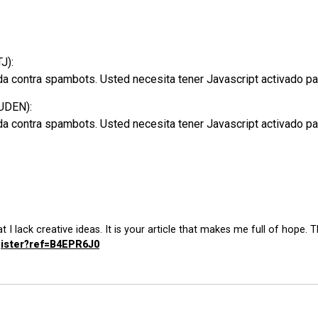
J):
da contra spambots. Usted necesita tener Javascript activado pa
IUDEN):
da contra spambots. Usted necesita tener Javascript activado pa
 I lack creative ideas. It is your article that makes me full of hope.
gister?ref=B4EPR6J0