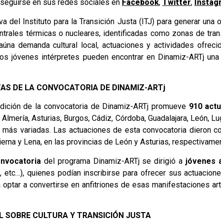
 seguirse en sus redes sociales en
Facebook
,
Twitter
,
Instag
 del Instituto para la Transición Justa (ITJ) para generar una 
trales térmicas o nucleares, identificadas como zonas de trans
na demanda cultural local, actuaciones y actividades ofrecid
, los jóvenes intérpretes pueden encontrar en Dinamiz-ARTj una
AS DE LA CONVOCATORIA DE DINAMIZ-ARTj
 edición de la convocatoria de Dinamiz-ARTj promueve
910 act
, Almería, Asturias, Burgos, Cádiz, Córdoba, Guadalajara, León, Lu
o más variadas. Las actuaciones de esta convocatoria dieron c
erna y Lena, en las provincias de León y Asturias, respectivame
nvocatoria
del programa Dinamiz-ARTj se dirigió a
jóvenes a
e, etc…), quienes podían inscribirse para ofrecer sus actuacione
 optar a convertirse en anfitriones de esas manifestaciones artís
L SOBRE CULTURA Y TRANSICIÓN JUSTA