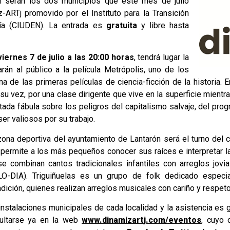
n serán los dos municipios que este mes de julio
ARTj promovido por el Instituto para la Transición
gía (CIUDEN). La entrada es
gratuita
y libre hasta
viernes 7 de julio a las 20:00 horas
, tendrá lugar la
arán al público a la película Metrópolis, uno de los
 de las primeras películas de ciencia-ficción de la historia. En
u vez, por una clase dirigente que vive en la superficie mientr
tada fábula sobre los peligros del capitalismo salvaje, del pro
r valiosos por su trabajo.
zona deportiva del ayuntamiento de Lantarón será el turno del 
e permite a los más pequeños conocer sus raíces e interpretar 
e combinan cantos tradicionales infantiles con arreglos jov
O-DIA). Triguiñuelas es un grupo de folk dedicado especialm
dición, quienes realizan arreglos musicales con cariño y respeto 
nstalaciones municipales de cada localidad y la asistencia es g
sultarse ya en la web
www.dinamizartj.com/eventos
, cuyo 