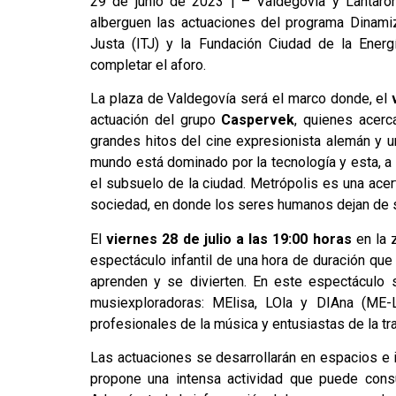
29 de junio de 2023 | – Valdegovía y Lantaró
alberguen las actuaciones del programa Dinamiz-
Justa (ITJ) y la Fundación Ciudad de la Ener
completar el aforo.
La plaza de Valdegovía será el marco donde, el
actuación del grupo
Caspervek
, quienes acerc
grandes hitos del cine expresionista alemán y una
mundo está dominado por la tecnología y esta, a s
el subsuelo de la ciudad. Metrópolis es una acer
sociedad, en donde los seres humanos dejan de se
El
viernes 28 de julio a las 19:00 horas
en la 
espectáculo infantil de una hora de duración qu
aprenden y se divierten. En este espectáculo s
musiexploradoras: MElisa, LOla y DIAna (ME-L
profesionales de la música y entusiastas de la tra
Las actuaciones se desarrollarán en espacios e i
propone una intensa actividad que puede con