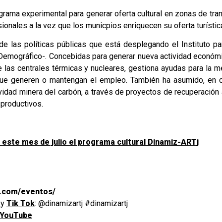
rama experimental para generar oferta cultural en zonas de tran
ionales a la vez que los municpios enriquecen su oferta turístic
de las políticas públicas que está desplegando el Instituto 
o Demográfico-. Concebidas para generar nueva actividad económ
 las centrales térmicas y nucleares, gestiona ayudas para la mej
 que generen o mantengan el empleo. También ha asumido, en 
vidad minera del carbón, a través de proyectos de recuperación
 productivos.
 este mes de julio el programa cultural Dinamiz-ARTj
tj.com/eventos/
m
y
Tik Tok
: @dinamizartj #dinamizartj
 YouTube