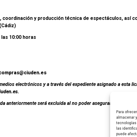
 coordinación y producción técnica de espectáculos, así c
(Cádiz)
a las 10:00 horas
compras@ciuden.es
dios electrónicos y a través del expediente asignado a esta licit
uden.es
.
cida anteriormente será excluida al no poder asegurar su confide
Para ofrece
almacenar y
tecnologías
las identifi
puede afect