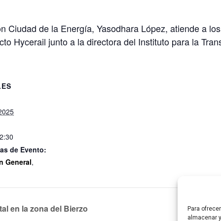
ión Ciudad de la Energía, Yasodhara López, atiende a lo
 Hycerail junto a la directora del Instituto para la Trans
LES
 2025
12:30
as de Evento:
n General
,
l en la zona del Bierzo
Jornada
Para ofrece
almacenar y