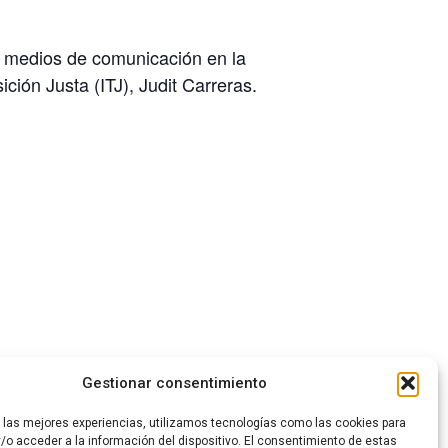
s medios de comunicación en la
ición Justa (ITJ), Judit Carreras.
Gestionar consentimiento
 de puertas abiertas en Hontomín
r las mejores experiencias, utilizamos tecnologías como las cookies para
/o acceder a la información del dispositivo. El consentimiento de estas