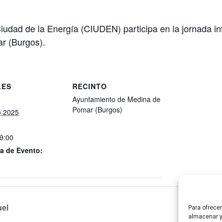
iudad de la Energía (CIUDEN) participa en la jornada i
ar (Burgos).
LES
RECINTO
Ayuntamiento de Medina de
Pomar (Burgos)
o 2025
19:00
a de Evento:
uel
Reuni
Para ofrece
almacenar y