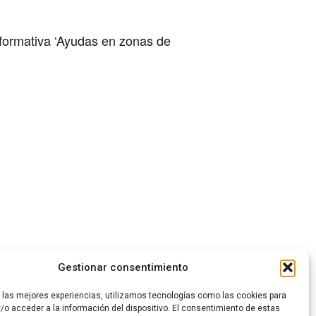
nformativa ‘Ayudas en zonas de
Gestionar consentimiento
ón con Asprona Bierzo y Simbiota
r las mejores experiencias, utilizamos tecnologías como las cookies para
/o acceder a la información del dispositivo. El consentimiento de estas