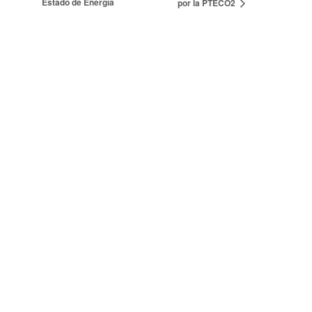
Estado de Energía
por la PTECO2