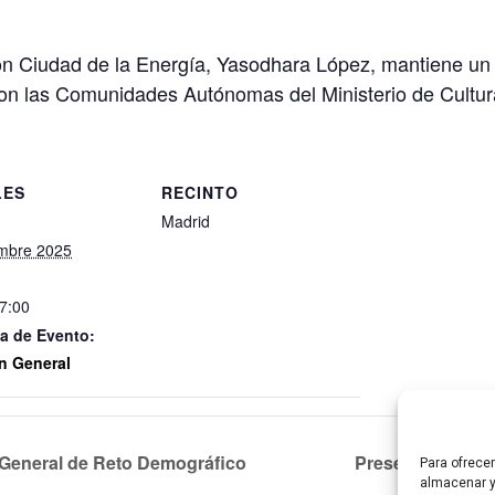
ión Ciudad de la Energía, Yasodhara López, mantiene un
on las Comunidades Autónomas del Ministerio de Cultur
LES
RECINTO
Madrid
mbre 2025
17:00
a de Evento:
n General
 General de Reto Demográfico
Presentación de 
Para ofrece
almacenar y