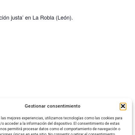
ión justa’ en La Robla (León).
Gestionar consentimiento
 de Transición Justa en Villablino
r las mejores experiencias, utilizamos tecnologías como las cookies para
/o acceder a la información del dispositivo. El consentimiento de estas
 nos permitirá procesar datos como el comportamiento de navegación o
caciones únicas en este sitio. No consentir o retirar el consentimiento,