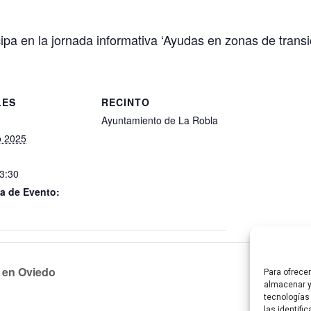
pa en la jornada informativa ‘Ayudas en zonas de transic
LES
RECINTO
Ayuntamiento de La Robla
o 2025
13:30
a de Evento:
 en Oviedo
Jornada
Para ofrece
almacenar y
tecnologías
las identifi