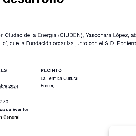
ón Ciudad de la Energía (CIUDEN), Yasodhara López, abr
llo’, que la Fundación organiza junto con el S.D. Ponferr
LES
RECINTO
La Térmica Cultural
Ponfer
,
mbre 2024
17:30
as de Evento:
n General
,