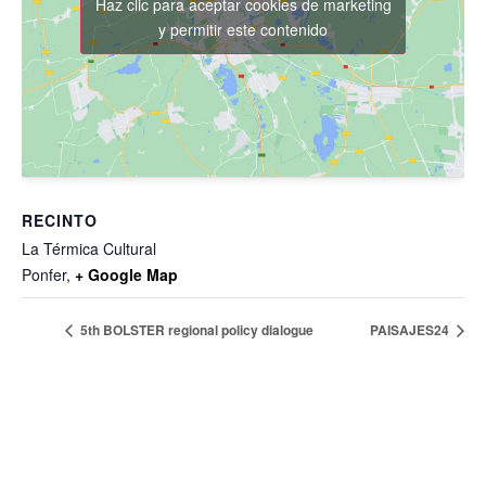
Haz clic para aceptar cookies de marketing
y permitir este contenido
RECINTO
La Térmica Cultural
Ponfer
,
+ Google Map
5th BOLSTER regional policy dialogue
PAISAJES24