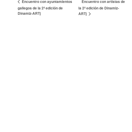
Encuentro con artistas de
Encuentro con ayuntamientos
gallegos de la 2ª edición de
la 2ª edición de Dinamiz-
Dinamiz-ARTj
ARTj