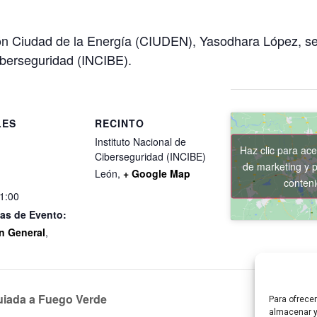
ón Ciudad de la Energía (CIUDEN), Yasodhara López, se r
Ciberseguridad (INCIBE).
LES
RECINTO
Instituto Nacional de
Haz clic para ace
Ciberseguridad (INCIBE)
de marketing y p
León
,
+ Google Map
conten
11:00
as de Evento:
n General
,
guiada a Fuego Verde
I
Para ofrece
almacenar y