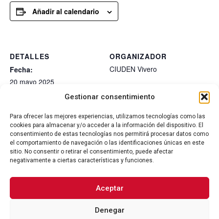
Añadir al calendario
DETALLES
ORGANIZADOR
CIUDEN Vivero
Fecha:
20 mayo 2025
Hora:
Gestionar consentimiento
12:00 - 17:00
Para ofrecer las mejores experiencias, utilizamos tecnologías como las
Categoría de Evento:
cookies para almacenar y/o acceder a la información del dispositivo. El
General
consentimiento de estas tecnologías nos permitirá procesar datos como
el comportamiento de navegación o las identificaciones únicas en este
sitio. No consentir o retirar el consentimiento, puede afectar
Firma de protocolo de La
Presentación de La
negativamente a ciertas características y funciones.
Recicladora Cultural en Burgos
Recicladora Cultural
Aceptar
Denegar