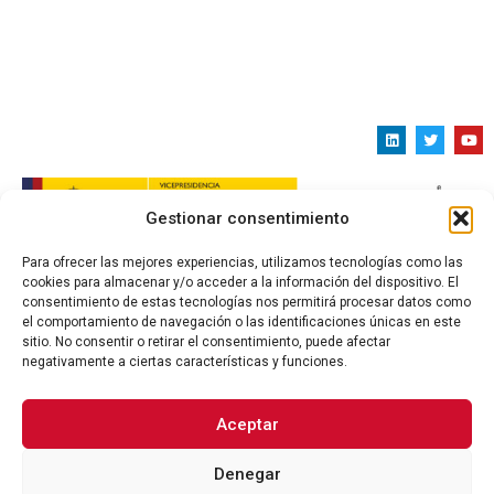
Gestionar consentimiento
Para ofrecer las mejores experiencias, utilizamos tecnologías como las
cookies para almacenar y/o acceder a la información del dispositivo. El
consentimiento de estas tecnologías nos permitirá procesar datos como
el comportamiento de navegación o las identificaciones únicas en este
sitio. No consentir o retirar el consentimiento, puede afectar
negativamente a ciertas características y funciones.
Copyright 2024 @ Fundación Ciudad de la Energía –
CIUDEN, F.S.P. AV. Presidente Rodríguez Zapatero
s/n, 24492 Cubillos del Sil (León) Tel: 987 456 323 –
Aceptar
987 457 454 comunicacion@ciuden.es
Denegar