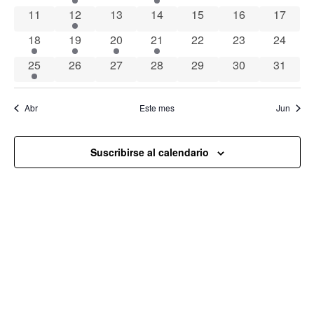
Ev
0 eventos
2 eventos
0 eventos
0 eventos
0 eventos
0 eventos
vistas
0 event
11
12
13
14
15
16
17
1 evento
1 evento
1 evento
2 eventos
0 eventos
0 eventos
0 event
18
19
20
21
22
23
24
de
2 eventos
0 eventos
0 eventos
0 eventos
0 eventos
0 eventos
0 event
25
26
27
28
29
30
31
Event
Abr
Este mes
Jun
Suscribirse al calendario